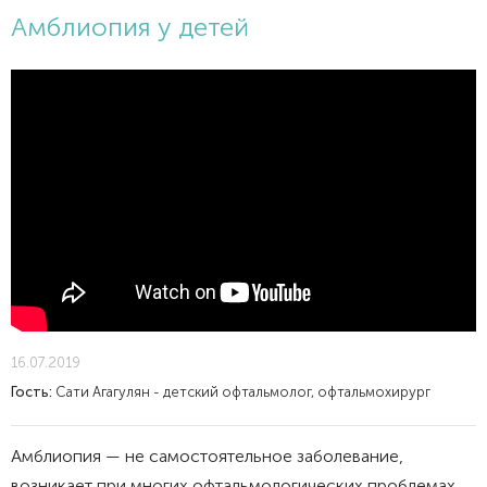
Амблиопия у детей
16.07.2019
Гость:
Сати Агагулян - детский офтальмолог, офтальмохирург
Амблиопия — не самостоятельное заболевание,