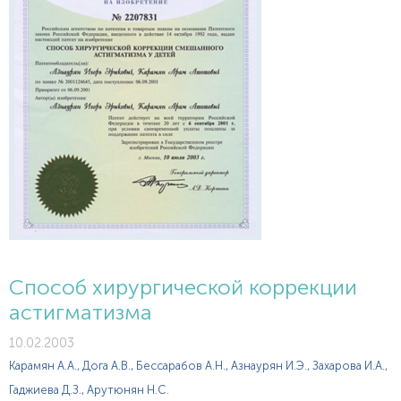
Способ хирургической коррекции
астигматизма
10.02.2003
Карамян А.А., Дога А.В., Бессарабов А.Н., Азнаурян И.Э., Захарова И.А.,
Гаджиева Д.З., Арутюнян Н.С.