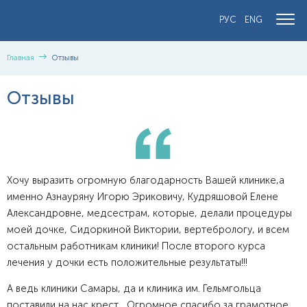
РУС
ENG
Главная
Отзывы
Отзывы
Хочу выразить огромную благодарность Вашей клинике,а
именно Азнауряну Игорю Эриковичу, Кудряшовой Елене
Александровне, медсестрам, которые, делали процедуры
моей дочке, Сидоркиной Виктории, вертебрологу, и всем
остальным работникам клиники! После второго курса
лечения у дочки есть положительные результаты!!!
А ведь клиники Самары, да и клиника им. Гельмгольца
поставили на нас крест... Огромное спасибо за грамотное