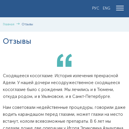
РУС
ENG
Главная
Отзывы
Отзывы
Сходящееся косоглазие. История излечения прекрасной
Адели. У нашей дочери несодружественное сходящееся
косоглазие было с рождения. Мы лечились и в Тюмени,
откуда родом, и в Ульяновске, и в Санкт-Петербурге.
Нам советовали недейственные процедуры, говорили даже
водить карандашом перед глазами, может глазки на место
встанут, кололи всевозможные препараты. В 6 лет мы
сделали дочке две операции у Игоря Эриковича Азнауряна,