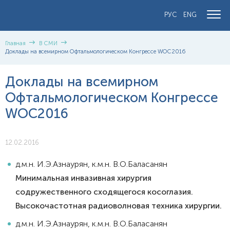
РУС
ENG
Главная
В СМИ
Доклады на всемирном Офтальмологическом Конгрессе WOC2016
Доклады на всемирном
Офтальмологическом Конгрессе
WOC2016
12.02.2016
д.м.н. И.Э.Азнаурян, к.м.н. В.О.Баласанян
Минимальная инвазивная хирургия
содружественного сходящегося косоглазия.
Высокочастотная радиоволновая техника хирургии.
д.м.н. И.Э.Азнаурян, к.м.н. В.О.Баласанян