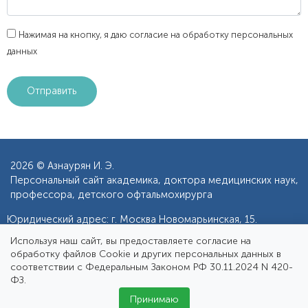
Нажимая на кнопку, я даю согласие на обработку персональных
данных
2026 © Азнаурян И. Э.
Персональный сайт академика, доктора медицинских наук,
профессора, детского офтальмохирурга
Юридический адрес: г. Москва Новомарьинская, 15.
Фактический адрес:
г. Москва, ул. Неглинная, д. 18/1
Используя наш сайт, вы предоставляете согласие на
обработку файлов Cookie и других персональных данных в
Записаться на прием
РУС
ENG
соответствии с Федеральным Законом РФ 30.11.2024 N 420-
ФЗ.
Принимаю
Быстро с 1С-Битрикс