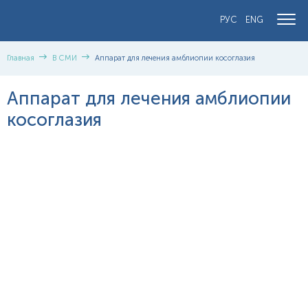
РУС
ENG
Главная
В СМИ
Аппарат для лечения амблиопии косоглазия
Аппарат для лечения амблиопии
косоглазия