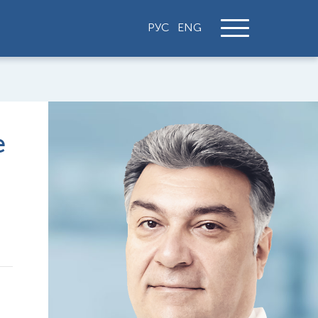
РУС
ENG
е